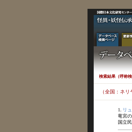
検索結果（呼称検
（全国：ネリ
1.
リュ
竜宮の
国立民