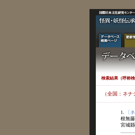
検索結果（呼称検
（全国：ネナ
1.
〔ネ
根無藤
宮城縣