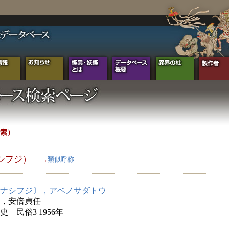
索）
シフジ）
→
類似呼称
ナシフジ〕，アベノサダトウ
，安倍貞任
史 民俗3 1956年