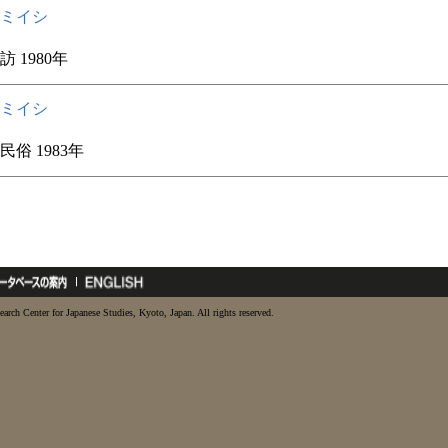
ミイシ
 1980年
ミイシ
俗 1983年
earch Center for Japanese Studies, Kyoto, Japan. All rights reserved.