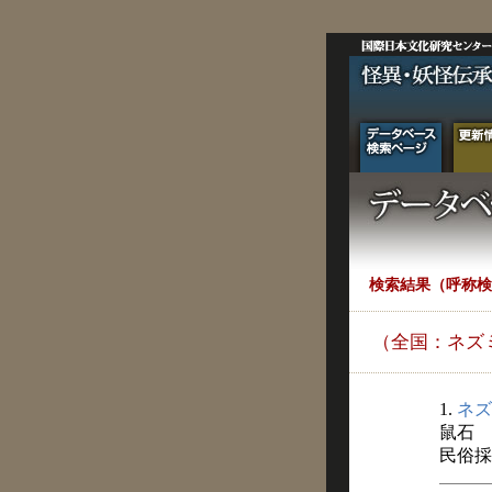
検索結果（呼称検
（全国：ネズ
1.
ネズ
鼠石
民俗採訪