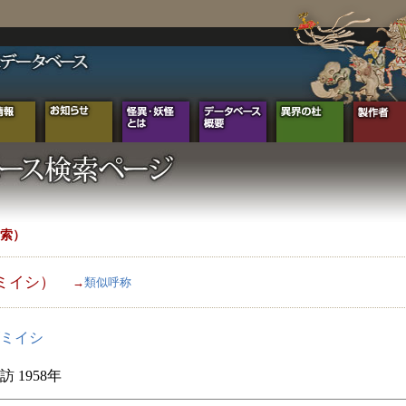
索）
ミイシ）
→
類似呼称
ミイシ
 1958年