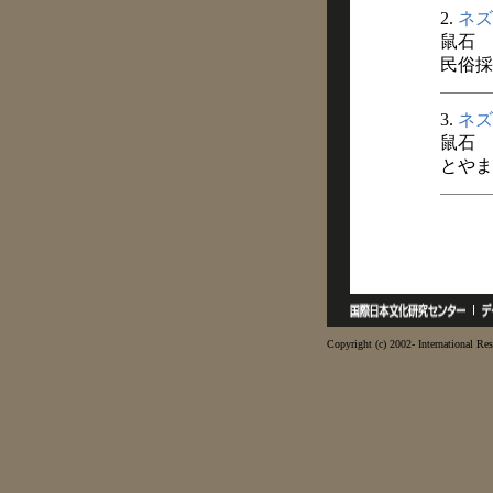
2.
ネズ
鼠石
民俗採訪
3.
ネズ
鼠石
とやま民
Copyright (c) 2002- International Res