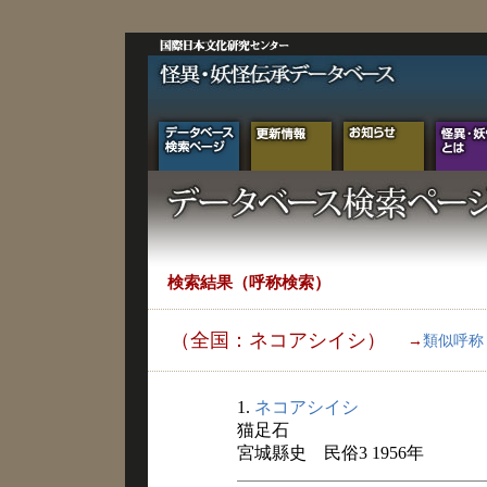
検索結果（呼称検索）
（全国：ネコアシイシ）
→
類似呼称
1.
ネコアシイシ
猫足石
宮城縣史 民俗3 1956年