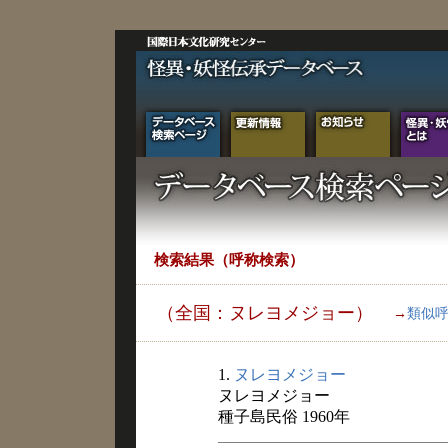
検索結果（呼称検索）
（全国：ヌレヨメジョー）
→
類似
1.
ヌレヨメジョー
ヌレヨメジョー
種子島民俗 1960年