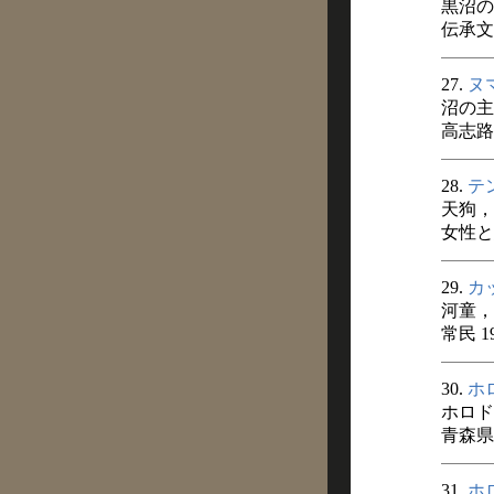
黒沼の
伝承文芸
27.
ヌ
沼の主
高志路 
28.
テ
天狗，
女性と経
29.
カ
河童，
常民 1
30.
ホ
ホロド
青森県
31.
ホ