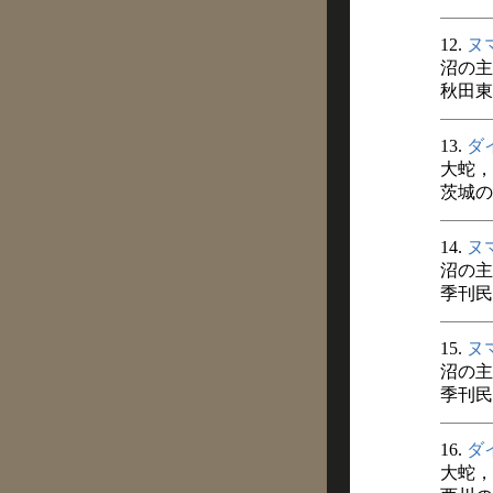
12.
ヌ
沼の主
秋田東
13.
ダ
大蛇，
茨城の民
14.
ヌ
沼の主
季刊民話
15.
ヌ
沼の主
季刊民話
16.
ダ
大蛇，