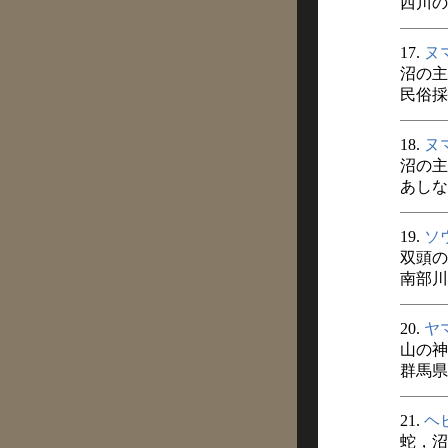
西川の
17.
ヌ
沼の主
民俗採訪
18.
ヌ
沼の主
あしなか
19.
ソ
双頭の
南部川
20.
ヤ
山の神
群馬県
21.
ヘ
蛇，沼