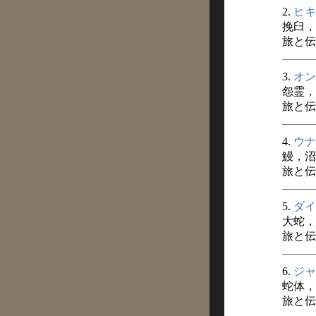
2.
ヒキ
挽臼，
旅と伝
3.
オン
怨霊，
旅と伝説
4.
ウナ
鰻，沼
旅と伝説
5.
ダイ
大蛇，
旅と伝説
6.
ジャ
蛇体，
旅と伝説