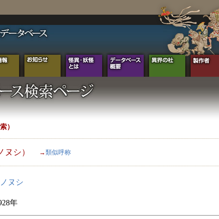
索）
ノヌシ）
→
類似呼称
ノヌシ
928年