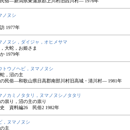
民俗―新潟県東蒲原郡上川村旧西川村― 1976年
マノヌシ
 1977年
マノヌシ，ダイジャ，オヒメサマ
，大蛇，お姫さま
 1979年
ウトウノヘビ，ヌマノヌシ
蛇，沼の主
の民俗―和歌山県日高郡南部川村旧高城・清川村― 1981年
マノカミノタタリ，ヌマノヌシノタタリ
の祟り，沼の主の祟り
史 資料編26 民俗2 1982年
ビ，ヌマノヌシ
の主