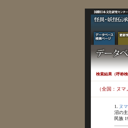
検索結果（呼称検
（全国：ヌマ
1.
ヌマ
沼の主
民族 1