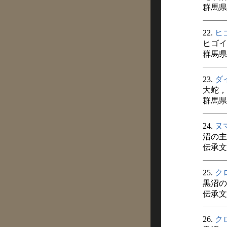
群馬県
22.
ヒ
ヒゴイ
群馬県
23.
ダ
大蛇，
群馬県
24.
ヌ
沼の主
伝承文芸
25.
ク
黒沼の
伝承文芸
26.
ク