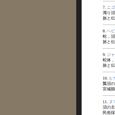
7.
ニゴ
濁り沼
旅と伝説
8.
ヘビ
蛇，沼
旅と伝説
9.
ジャ
蛇体，
旅と伝説
10.
ヒ
瓢沼の
宮城縣
11.
ヌ
沼の主
民俗採訪