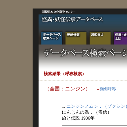
検索結果（呼称検索）
（全国：ニンジン）
→
類似呼称
1.
ニンジンノムシ，（ゾクシン
にんじんの蟲，（俗信）
旅と伝説 1936年