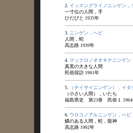
2.
イッスングライノニンゲン，
一寸位の人間，手
ひだびと 1935年
3.
ニンゲン，ヘビ
人間，蛇
高志路 1939年
4.
マックロノオオキナニンゲン
真黒の大きな人間
民俗採訪 1961年
5.
（チイサイニンゲン），イタ
（小さい人間），いたち
福島県史 第23巻 民俗１ 196
6.
ウロコノアルニンゲン，ヘビ
鱗のある人間，蛇，龍神
高志路 1992年