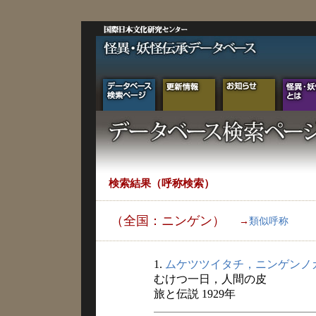
検索結果（呼称検索）
（全国：ニンゲン）
→
類似呼称
1.
ムケツツイタチ，ニンゲンノ
むけつ一日，人間の皮
旅と伝説 1929年