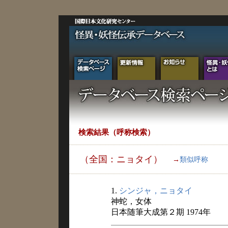
検索結果（呼称検索）
（全国：ニョタイ）
→
類似呼称
1.
シンジャ，ニョタイ
神蛇，女体
日本随筆大成第２期 1974年