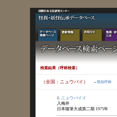
検索結果（呼称検索）
（全国：ニュウバイ）
→
類似呼称
1.
ニュウバイイ
入梅井
日本随筆大成第二期 1975年