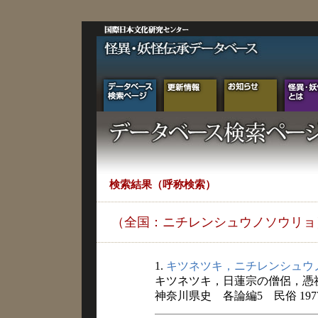
検索結果（呼称検索）
（全国：ニチレンシュウノソウリョ
1.
キツネツキ，ニチレンシュウ
キツネツキ，日蓮宗の僧侶，憑
神奈川県史 各論編5 民俗 197