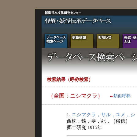
検索結果（呼称検索）
（全国：ニシマクラ）
→
類似呼称
1.
ニシマクラ，サル，ユメ，シ
西枕，猿，夢，死，（俗信）
郷土研究 1915年