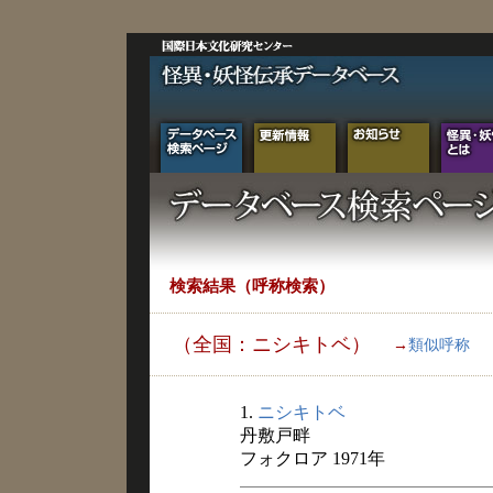
検索結果（呼称検索）
（全国：ニシキトベ）
→
類似呼称
1.
ニシキトベ
丹敷戸畔
フォクロア 1971年