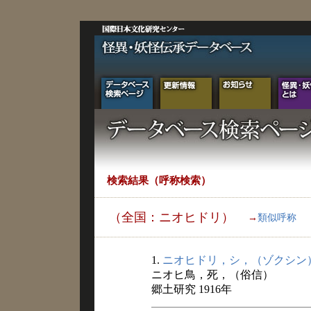
検索結果（呼称検索）
（全国：ニオヒドリ）
→
類似呼称
1.
ニオヒドリ，シ，（ゾクシン
ニオヒ鳥，死，（俗信）
郷土研究 1916年