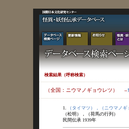
検索結果（呼称検索）
（全国：ニウマノギョウレツ）
→
1.
（タイマツ），（ニウマノギ
（松明），（荷馬の行列）
民間伝承 1939年