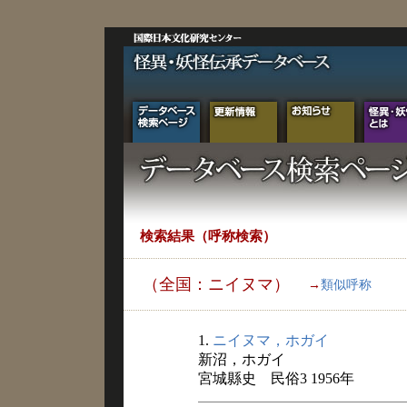
検索結果（呼称検索）
（全国：ニイヌマ）
→
類似呼称
1.
ニイヌマ，ホガイ
新沼，ホガイ
宮城縣史 民俗3 1956年