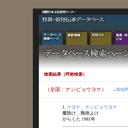
検索結果（呼称検索）
（全国：ナンビョウヨケ）
→
類似
1.
マヨケ，ナンビョウヨケ
魔除け，難病よけ
がらくた 1981年