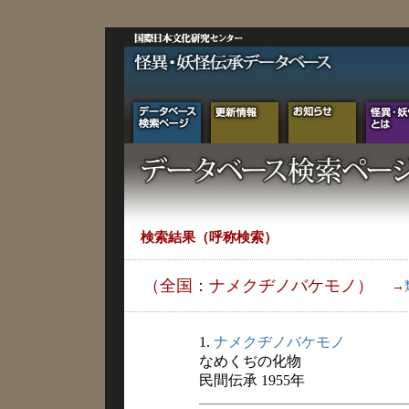
検索結果（呼称検索）
（全国：ナメクヂノバケモノ）
→
1.
ナメクヂノバケモノ
なめくぢの化物
民間伝承 1955年