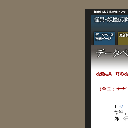
検索結果（呼称検
（全国：ナナ
1.
ジョ
徐福，
郷土研究