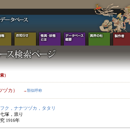
索）
ツヅカ）
→
類似呼称
フク，ナナツヅカ，タタリ
七塚，祟り
 1916年