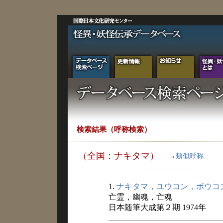
検索結果（呼称検索）
（全国：ナキタマ）
→
類似呼称
1.
ナキタマ，ユウコン，ボウコ
亡霊，幽魂，亡魂
日本随筆大成第２期 1974年