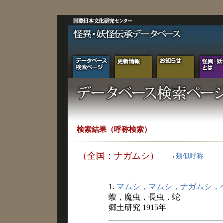
検索結果（呼称検索）
（全国：ナガムシ）
→
類似呼称
1.
マムシ，マムシ，ナガムシ，
蝮，魔虫，長虫，蛇
郷土研究 1915年