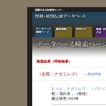
検索結果（呼称検索）
（全国：ナガミレズ）
→
類似呼称
1.
ヘビ，ナガミレズ，（ゾクシ
蛇，流れ水，（俗信）
郷土研究 1915年