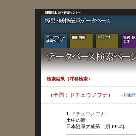
検索結果（呼称検索）
（全国：ドチュウノフナ）
→
類似
1.
ドチュウノフナ
土中の鮒
日本随筆大成第二期 1974年