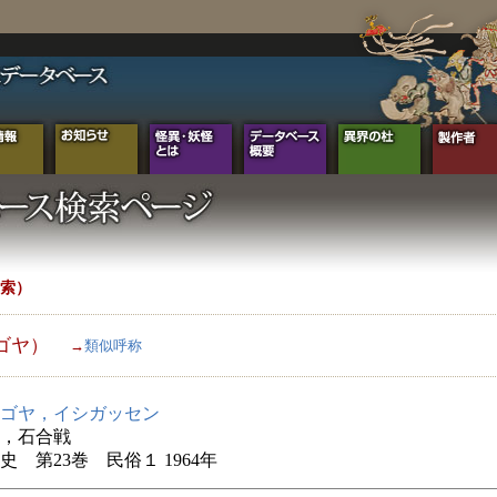
索）
ゴヤ）
→
類似呼称
ゴヤ，イシガッセン
，石合戦
史 第23巻 民俗１ 1964年