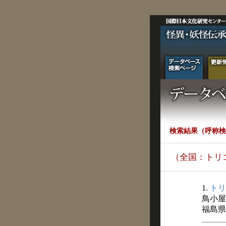
検索結果（呼称検
（全国：トリ
1.
トリ
鳥小屋
福島県