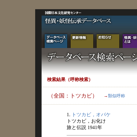
検索結果（呼称検索）
（全国：トツカビ）
→
類似呼称
1.
トツカビ，オバケ
トツカビ，お化け
旅と伝説 1941年