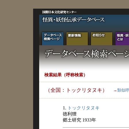
検索結果（呼称検索）
（全国：トックリタヌキ）
→
類似
1.
トックリタヌキ
徳利狸
郷土研究 1933年