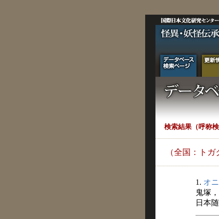
検索結果（呼称検
（全国：トガ
1.
オニ
鬼塚，
日本随