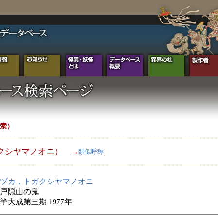
索）
クシヤマノオニ）
→
類似呼称
ヅカ，トガクシヤマノオニ
戸隠山の鬼
筆大成第三期 1977年