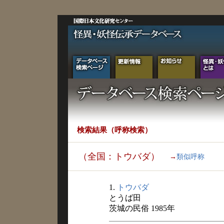
検索結果（呼称検索）
（全国：トウバダ）
→
類似呼称
1.
トウバダ
とうば田
茨城の民俗 1985年