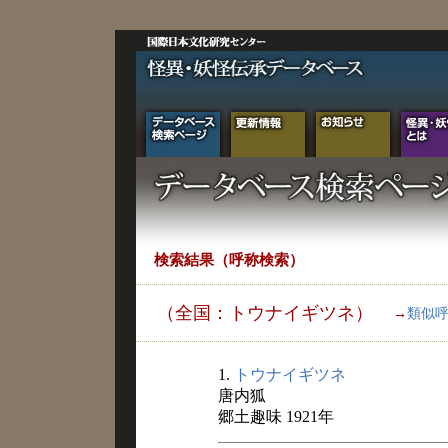
検索結果（呼称検索）
（全国：トウナイギツネ）
→
類似
1.
トウナイギツネ
唐内狐
郷土趣味 1921年