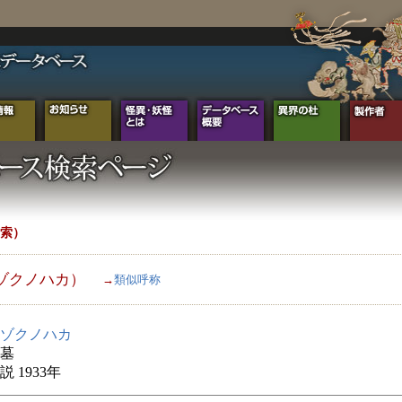
索）
ゾクノハカ）
→
類似呼称
ゾクノハカ
墓
 1933年