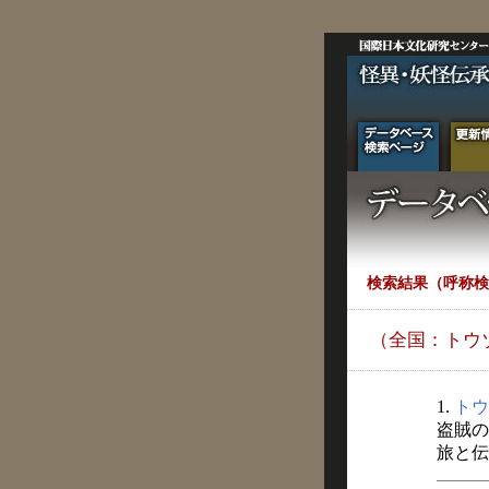
検索結果（呼称検
（全国：トウ
1.
トウ
盗賊の
旅と伝説