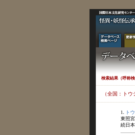
検索結果（呼称検
（全国：トウ
1.
トウ
東照宮
続日本