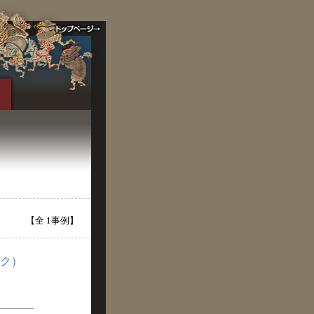
【全 1事例】
ク）