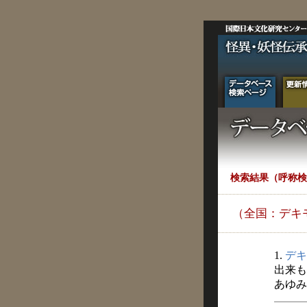
検索結果（呼称検
（全国：デキ
1.
デキ
出来も
あゆみ