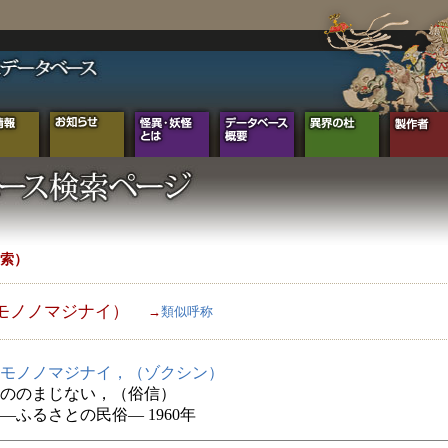
索）
モノノマジナイ）
→
類似呼称
モノノマジナイ，（ゾクシン）
ののまじない，（俗信）
―ふるさとの民俗― 1960年