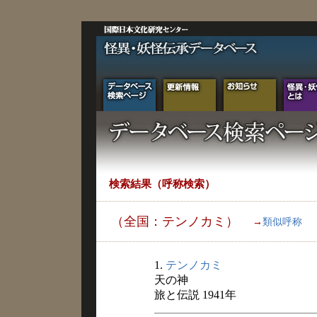
検索結果（呼称検索）
（全国：テンノカミ）
→
類似呼称
1.
テンノカミ
天の神
旅と伝説 1941年