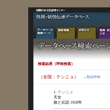
検索結果（呼称検索）
（全国：テンニョ）
→
類似呼称
1.
テンニョ
天女
旅と伝説 1928年