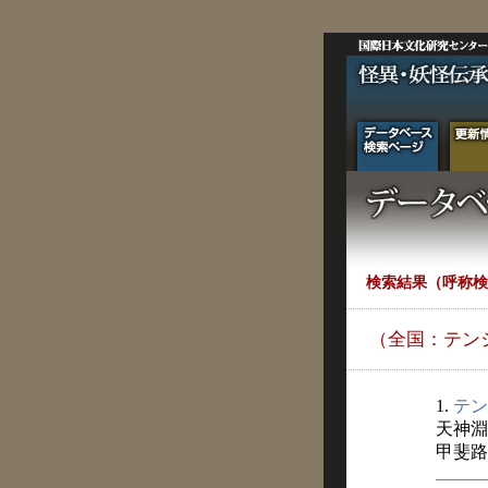
検索結果（呼称検
（全国：テン
1.
テン
天神淵
甲斐路 