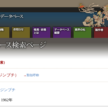
索）
ジンブチ）
→
類似呼称
ジンブチ
1962年