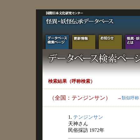
検索結果（呼称検索）
（全国：テンジンサン）
→
類似呼称
1.
テンジンサン
天神さん
民俗採訪 1972年