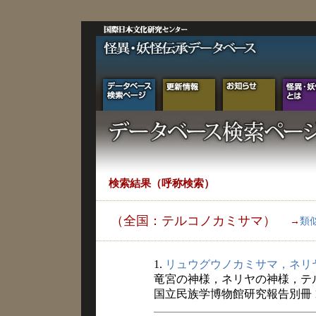
検索結果（呼称検索）
（全国：テルコノカミサマ）
→
類
1.
リュウグウノカミサマ，ネリ
竜宮の神様，ネリヤの神様，テ
国立民族学博物館研究報告別冊 1