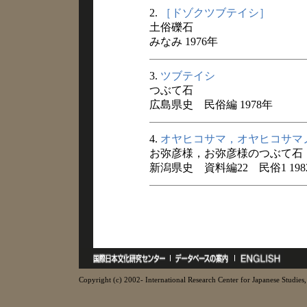
2.
［ドゾクツブテイシ］
土俗礫石
みなみ 1976年
3.
ツブテイシ
つぶて石
広島県史 民俗編 1978年
4.
オヤヒコサマ，オヤヒコサマ
お弥彦様，お弥彦様のつぶて石
新潟県史 資料編22 民俗1 198
Copyright (c) 2002- International Research Center for Japanese Studies, 