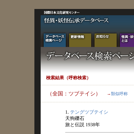
検索結果（呼称検索）
（全国：ツブテイシ）
→
類似呼称
1.
テングツブテイシ
天狗礫石
旅と伝説 1938年