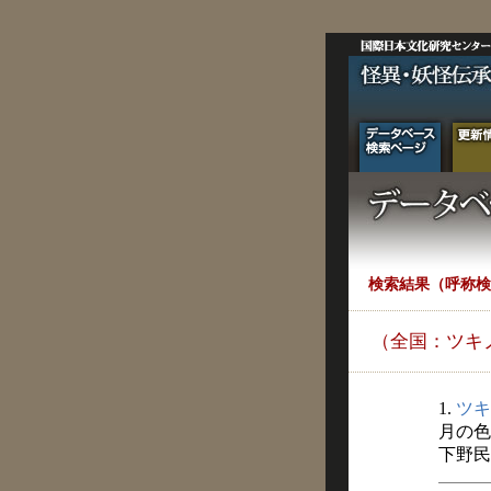
検索結果（呼称検
（全国：ツキ
1.
ツキ
月の色
下野民俗