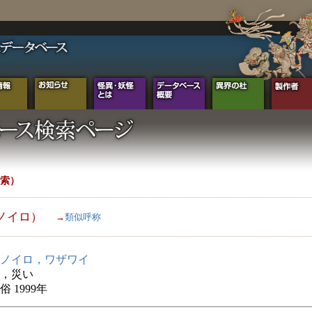
索）
ノイロ）
→
類似呼称
ノイロ，ワザワイ
，災い
 1999年