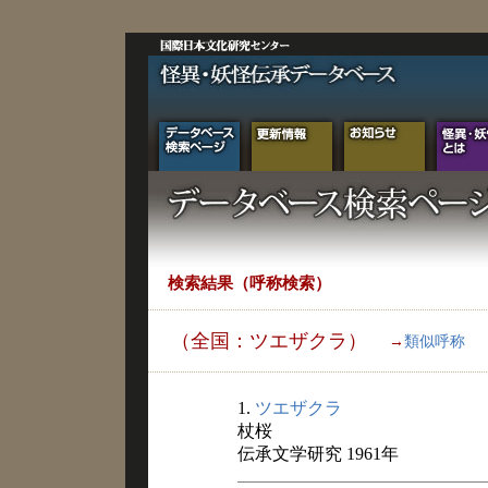
検索結果（呼称検索）
（全国：ツエザクラ）
→
類似呼称
1.
ツエザクラ
杖桜
伝承文学研究 1961年