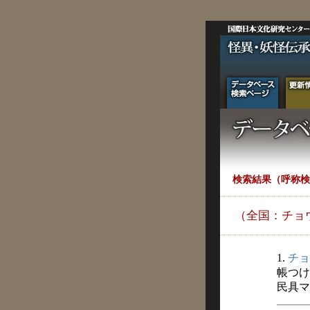
検索結果（呼称検
（全国：チョ
1.
チョ
帳つけ
民具マ