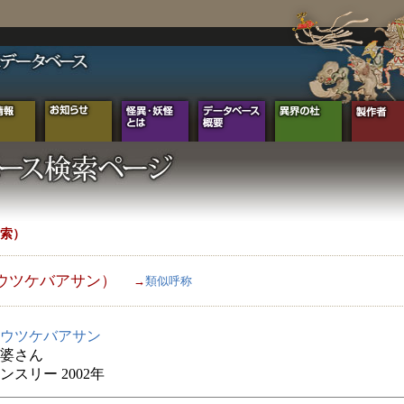
索）
ウツケバアサン）
→
類似呼称
ウツケバアサン
婆さん
ンスリー 2002年