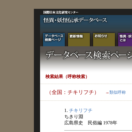
検索結果（呼称検索）
（全国：チキリフチ）
→
類似呼称
1.
チキリフチ
ちきり淵
広島県史 民俗編 1978年