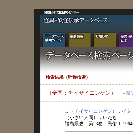
検索結果（呼称検索）
（全国：チイサイニンゲン）
→
類
1.
（チイサイニンゲン），イタ
（小さい人間），いたち
福島県史 第23巻 民俗１ 196