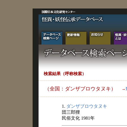
検索結果（呼称検索）
（全国：ダンザブロウタヌキ）
→
1.
ダンザブロウタヌキ
団三郎狸
民俗文化 1981年