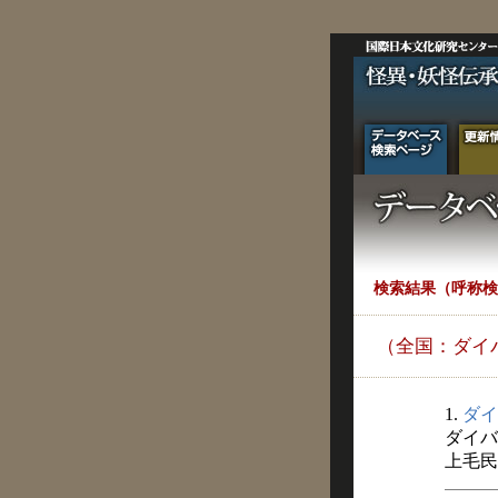
検索結果（呼称検
（全国：ダイ
1.
ダイ
ダイバ
上毛民俗