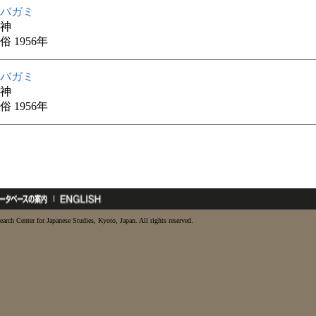
バガミ
神
 1956年
バガミ
神
 1956年
earch Center for Japanese Studies, Kyoto, Japan. All rights reserved.