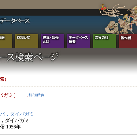
索）
バガミ）
→
類似呼称
バ，ダイバガミ
，ダイバガミ
 1956年