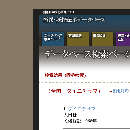
検索結果（呼称検索）
（全国：ダイニチサマ）
→
類似呼称
1.
ダイニチサマ
大日様
民俗採訪 1968年