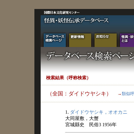
検索結果（呼称検索）
（全国：ダイドウヤシキ）
→
類似
1.
ダイドウヤシキ，オオカニ
大同屋敷，大蟹
宮城縣史 民俗3 1956年