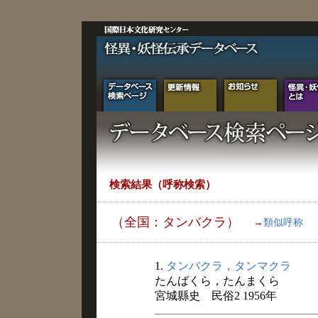
検索結果（呼称検索）
（全国：タンバクラ）
→
類似呼称
1.
タンバクラ，タンマクラ
たんばくら，たんまくら
宮城縣史 民俗2 1956年