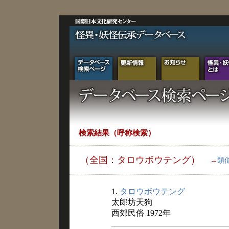
検索結果（呼称検索）
（全国：タロウボウテング）
→
類
1.
タロウボウテング
太郎坊天狗
西郊民俗 1972年