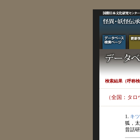
検索結果（呼称検
（全国：タロ
1.
キツ
狐，太
昔話研究