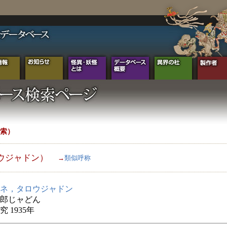
索）
ウジャドン）
→
類似呼称
ネ，タロウジャドン
郎じャどん
 1935年